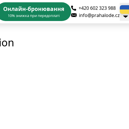
+420 602 323 988
Онлайн-бронювання
info@prahalode.cz
10% знижка при передоплаті
Čeština
tion
Deutsch
Italiano
Español
中文