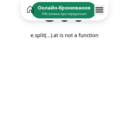
500
Онлайн-бронювання
10% знижка при передоплаті
e.split(...).at is not a function